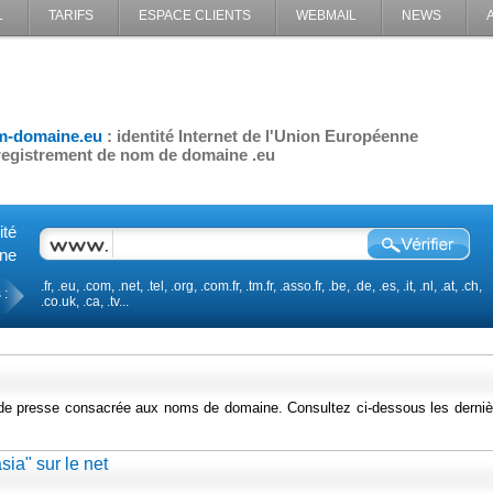
L
TARIFS
ESPACE CLIENTS
WEBMAIL
NEWS
T
m-domaine.eu
: identité Internet de l'Union Européenne
egistrement de nom de domaine .eu
ité
ine
.fr, .eu, .com, .net, .tel, .org, .com.fr, .tm.fr, .asso.fr, .be, .de, .es, .it, .nl, .at, .ch,
 :
.co.uk, .ca, .tv...
 de presse consacrée aux noms de domaine. Consultez ci-dessous les derniè
sia" sur le net