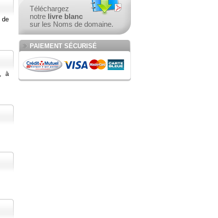
Téléchargez
notre
livre blanc
 de
sur les Noms de domaine.
PAIEMENT SÉCURISÉ
, à