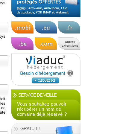
ays
oys
SERVICE DE VEILLE
doit
les
Vous souhaitez pouvoir
t de
récupérer un nom de
ite
domaine déjà réservé ?
GRATUIT !