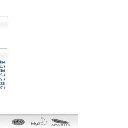
bre
11
/
illet
09
/
09
/
2008
07
/