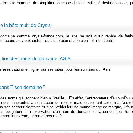
ttra aux marques de simplifier l'adresse de leurs sites à destination des p
e la bêta multi de Crysis
domaine comme crysis-france.com, le site ne soit qu'un repère de fanb
m répond au vieux dicton "qui aime bien châtie bien" et, non conte...
ation des noms de domaine .ASIA
servations en ligne, sur ses sites, pour les sunrises du .Asia.
 dans Ť son domaine "
s noms qui sonnent bien a l'oreille... En effet, l'entrepreneur d'aujourd'hui 
nces inherentes a son coeur de metier mais egalement avec les Nouvel
 son secteur d'activite et ainsi vehiculer une bonne image de marque, il fau
si-obligatoire : la reservation d'un nom de domaine et la conception d'un s
ernant leur vente, achat et revente ?