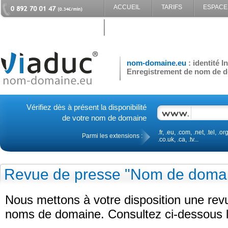
ACCUEIL
TARIFS
ESPACE
CONTACT
nom-domaine.eu
: identité 
Enregistrement de nom de d
Vérifiez dès à présent la disponibilité
de votre nom de domaine
.fr, .eu, .com, .net, .tel, .org
Parmi les extensions :
.co.uk, .ca, .tv...
Revue de presse "Nom de doma
Nous mettons à votre disposition une re
noms de domaine. Consultez ci-dessous le