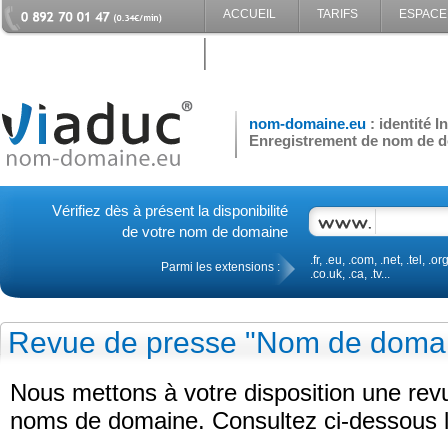
ACCUEIL
TARIFS
ESPACE
CONTACT
nom-domaine.eu
: identité 
Enregistrement de nom de d
Vérifiez dès à présent la disponibilité
de votre nom de domaine
.fr, .eu, .com, .net, .tel, .org
Parmi les extensions :
.co.uk, .ca, .tv...
Revue de presse "Nom de doma
Nous mettons à votre disposition une re
noms de domaine. Consultez ci-dessous le