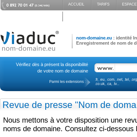
ACCUEIL
TARIFS
ESPACE
CONTACT
nom-domaine.eu
: identité 
Enregistrement de nom de d
Vérifiez dès à présent la disponibilité
de votre nom de domaine
.fr, .eu, .com, .net, .tel, .org
Parmi les extensions :
.co.uk, .ca, .tv...
Revue de presse "Nom de doma
Nous mettons à votre disposition une re
noms de domaine. Consultez ci-dessous le