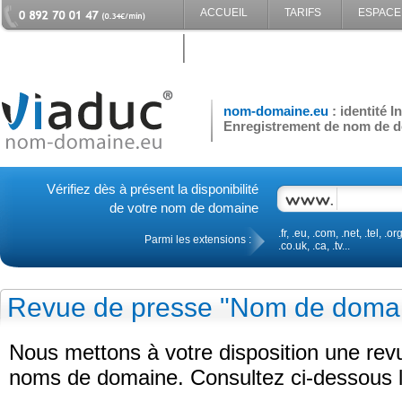
ACCUEIL
TARIFS
ESPACE
CONTACT
nom-domaine.eu
: identité 
Enregistrement de nom de d
Vérifiez dès à présent la disponibilité
de votre nom de domaine
.fr, .eu, .com, .net, .tel, .org
Parmi les extensions :
.co.uk, .ca, .tv...
Revue de presse "Nom de doma
Nous mettons à votre disposition une re
noms de domaine. Consultez ci-dessous le