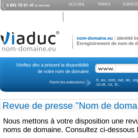
ACCUEIL
TARIFS
ESPACE
CONTACT
nom-domaine.eu
: identité 
Enregistrement de nom de d
Vérifiez dès à présent la disponibilité
de votre nom de domaine
.fr, .eu, .com, .net, .tel, .org
Parmi les extensions :
.co.uk, .ca, .tv...
Revue de presse "Nom de doma
Nous mettons à votre disposition une re
noms de domaine. Consultez ci-dessous le