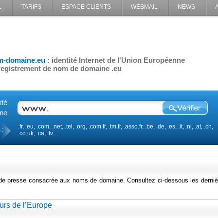
L
TARIFS
ESPACE CLIENTS
WEBMAIL
NEWS
T
m-domaine.eu
: identité Internet de l'Union Européenne
egistrement de nom de domaine .eu
ité
ine
.fr, .eu, .com, .net, .tel, .org, .com.fr, .tm.fr, .asso.fr, .be, .de, .es, .it, .nl, .at, .ch,
 :
.co.uk, .ca, .tv...
 de presse consacrée aux noms de domaine. Consultez ci-dessous les derniè
urs de l’Europe