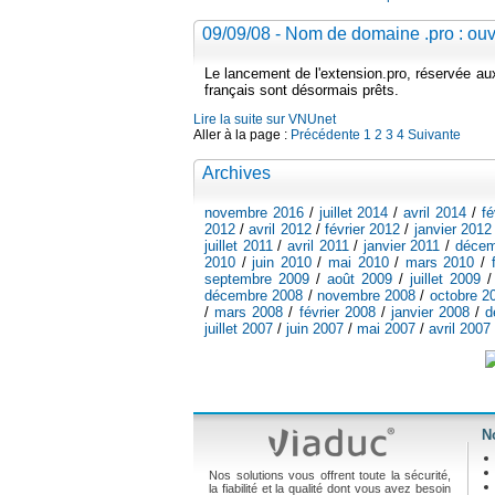
09/09/08 - Nom de domaine .pro : ouve
Le lancement de l'extension.pro, réservée aux 
français sont désormais prêts.
Lire la suite sur VNUnet
Aller à la page :
Précédente
1
2
3
4
Suivante
Archives
novembre 2016
/
juillet 2014
/
avril 2014
/
fé
2012
/
avril 2012
/
février 2012
/
janvier 2012
juillet 2011
/
avril 2011
/
janvier 2011
/
décem
2010
/
juin 2010
/
mai 2010
/
mars 2010
/
septembre 2009
/
août 2009
/
juillet 2009
décembre 2008
/
novembre 2008
/
octobre 2
/
mars 2008
/
février 2008
/
janvier 2008
/
d
juillet 2007
/
juin 2007
/
mai 2007
/
avril 2007
N
Nos solutions vous offrent toute la sécurité,
la fiabilité et la qualité dont vous avez besoin