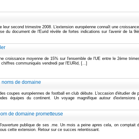
e leur second trimestre 2008. L'extension européenne connaît une croissanc
e du document de l'Eurid révèle de fortes indications sur l'avenir de la 9i
ler
ne croissance moyenne de 15% sur l'ensemble de l'UE entre le 2ème trimes
 chiffres communiqués vendredi par l'EURid, [...]
s noms de domaine
des coupes européennes de football en club débute. L'occasion d'étudier de 
des équipes du continent. Un voyage magnifique autour d'extensions 
 nom de domaine prometteuse
a l'ouverture publique de ses .me. Un mois a peine apres cela, on comptait 
s cette extension. Retour sur ce succes retentissant.