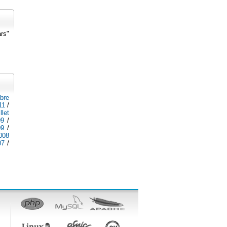
ars"
bre
11
/
illet
09
/
09
/
2008
07
/