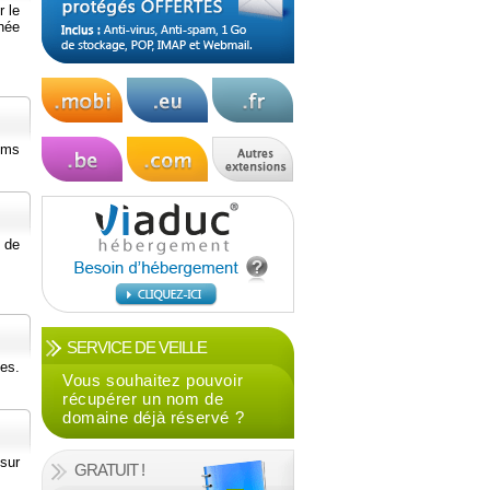
r le
enée
noms
 de
SERVICE DE VEILLE
es.
Vous souhaitez pouvoir
récupérer un nom de
domaine déjà réservé ?
sur
GRATUIT !