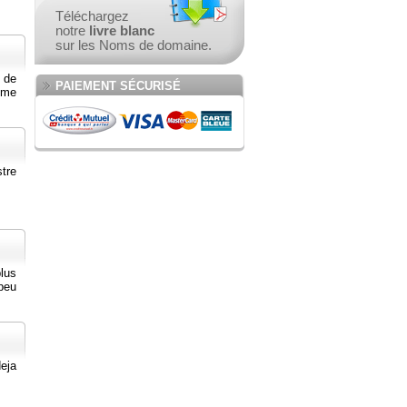
Téléchargez
notre
livre blanc
sur les Noms de domaine.
e de
PAIEMENT SÉCURISÉ
ème
tre
plus
peu
deja