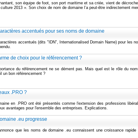
antant, son équipe de foot, son port maritime et sa criée, vient de décroche
a culture 2013 ». Son choix de nom de domaine l’a peut-être indirectement m
caractères accentués pour ses noms de domaine
caractères accentués (dits "IDN", Internationalised Domain Name) pour les 
pendu.
arme de choix pour le référencement ?
’importance du référencement ne se dément pas. Mais quel est le rôle du nom
il un bon référencement ?
veaux .PRO ?
maine en .PRO ont été présentés comme l'extension des professions libéral
ux avantages pour l'ensemble des entreprises. Explications.
omaine .eu progresse
 annonce que les noms de domaine .eu connaissent une croissance rapide 