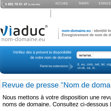
ACCUEIL
TARIFS
ESPACE
CONTACT
nom-domaine.eu
: identité 
Enregistrement de nom de d
Vérifiez dès à présent la disponibilité
de votre nom de domaine
.fr, .eu, .com, .net, .tel, .org
Parmi les extensions :
.co.uk, .ca, .tv...
Revue de presse "Nom de doma
Nous mettons à votre disposition une re
noms de domaine. Consultez ci-dessous le