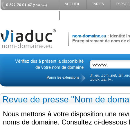
ACCUEIL
TARIFS
ESPACE
CONTACT
nom-domaine.eu
: identité 
Enregistrement de nom de d
Vérifiez dès à présent la disponibilité
de votre nom de domaine
.fr, .eu, .com, .net, .tel, .org
Parmi les extensions :
.co.uk, .ca, .tv...
Revue de presse "Nom de doma
Nous mettons à votre disposition une re
noms de domaine. Consultez ci-dessous le