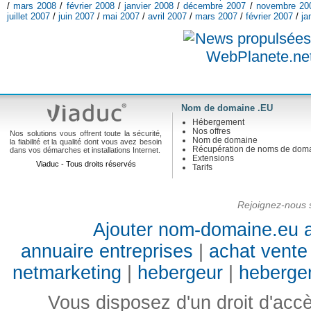
/
mars 2008
/
février 2008
/
janvier 2008
/
décembre 2007
/
novembre 20
juillet 2007
/
juin 2007
/
mai 2007
/
avril 2007
/
mars 2007
/
février 2007
/
ja
Nom de domaine .EU
Hébergement
Nos offres
Nos solutions vous offrent toute la sécurité,
Nom de domaine
la fiabilité et la qualité dont vous avez besoin
Récupération de noms de dom
dans vos démarches et installations Internet.
Extensions
Viaduc - Tous droits réservés
Tarifs
Rejoignez-nous s
Ajouter nom-domaine.eu a
annuaire entreprises
|
achat vente 
netmarketing
|
hebergeur
|
heberge
Vous disposez d'un droit d'accès