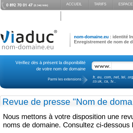
ACCUEIL
TARIFS
ESPACE
CONTACT
nom-domaine.eu
: identité 
Enregistrement de nom de d
Vérifiez dès à présent la disponibilité
de votre nom de domaine
.fr, .eu, .com, .net, .tel, .org
Parmi les extensions :
.co.uk, .ca, .tv...
Revue de presse "Nom de doma
Nous mettons à votre disposition une re
noms de domaine. Consultez ci-dessous le