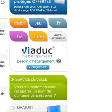
e 16
ène
ion
une
lon
SERVICE DE VEILLE
Vous souhaitez pouvoir
récupérer un nom de
 de
domaine déjà réservé ?
GRATUIT !