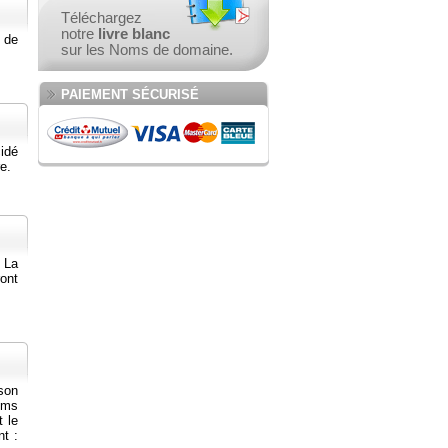
Téléchargez
notre
livre blanc
 de
sur les Noms de domaine.
PAIEMENT SÉCURISÉ
idé
e.
 La
ont
son
noms
t le
nt :