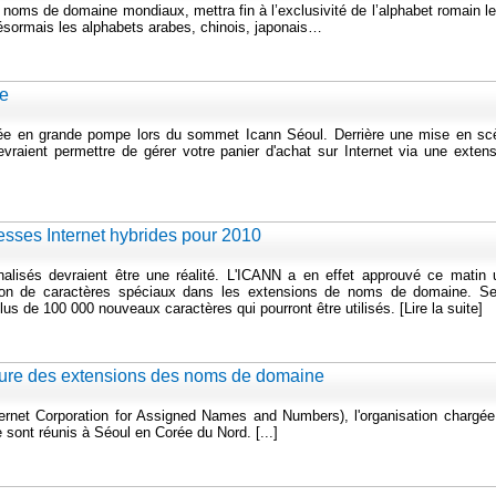
 noms de domaine mondiaux, mettra fin à l’exclusivité de l’alphabet romain l
sormais les alphabets arabes, chinois, japonais…
ie
ée en grande pompe lors du sommet Icann Séoul. Derrière une mise en sc
aient permettre de gérer votre panier d'achat sur Internet via une extens
esses Internet hybrides pour 2010
nalisés devraient être une réalité. L'ICANN a en effet approuvé ce matin 
sation de caractères spéciaux dans les extensions de noms de domaine. Se
lus de 100 000 nouveaux caractères qui pourront être utilisés. [Lire la suite]
ture des extensions des noms de domaine
rnet Corporation for Assigned Names and Numbers), l'organisation chargée
e sont réunis à Séoul en Corée du Nord. [...]