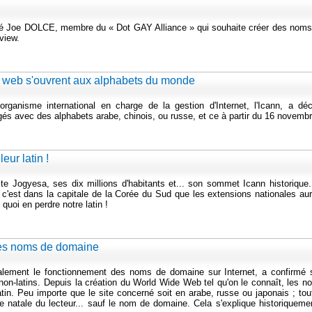
ré Joe DOLCE, membre du « Dot GAY Alliance » qui souhaite créer des noms
view.
 web s'ouvrent aux alphabets du monde
rganisme international en charge de la gestion d'Internet, l'Icann, a déc
és avec des alphabets arabe, chinois, ou russe, et ce à partir du 16 novembr
eur latin !
e Jogyesa, ses dix millions d'habitants et... son sommet Icann historique.
'est dans la capitale de la Corée du Sud que les extensions nationales aur
quoi en perdre notre latin !
 les noms de domaine
lement le fonctionnement des noms de domaine sur Internet, a confirmé 
 non-latins. Depuis la création du World Wide Web tel qu'on le connaît, les 
in. Peu importe que le site concerné soit en arabe, russe ou japonais ; tou
e natale du lecteur... sauf le nom de domaine. Cela s'explique historiqueme