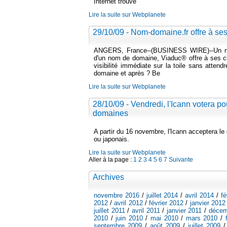
Internet trouve
Lire la suite sur Webplanete
29/10/09 - Nom-domaine.fr offre à ses 
ANGERS, France--(BUSINESS WIRE)--Un nom 
d'un nom de domaine, Viaduc® offre à ses clie
visibilité immédiate sur la toile sans atten
domaine et après ? Be
Lire la suite sur Webplanete
28/10/09 - Vendredi, l'Icann votera po
domaines
A partir du 16 novembre, l'Icann acceptera l
ou japonais.
Lire la suite sur Webplanete
Aller à la page :
1
2
3
4
5
6
7
Suivante
Archives
novembre 2016
/
juillet 2014
/
avril 2014
/
fé
2012
/
avril 2012
/
février 2012
/
janvier 2012
juillet 2011
/
avril 2011
/
janvier 2011
/
décem
2010
/
juin 2010
/
mai 2010
/
mars 2010
/
septembre 2009
/
août 2009
/
juillet 2009