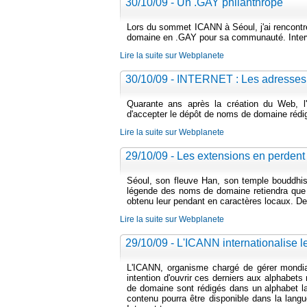
30/10/09 - Un .GAY philanthrope
Lors du sommet ICANN à Séoul, j'ai rencont
domaine en .GAY pour sa communauté. Inter
Lire la suite sur Webplanete
30/10/09 - INTERNET : Les adresses
Quarante ans après la création du Web, l'o
d'accepter le dépôt de noms de domaine rédig
Lire la suite sur Webplanete
29/10/09 - Les extensions en perdent l
Séoul, son fleuve Han, son temple bouddhist
légende des noms de domaine retiendra que c
obtenu leur pendant en caractères locaux. De 
Lire la suite sur Webplanete
29/10/09 - L'ICANN internationalise
L'ICANN, organisme chargé de gérer mondia
intention d'ouvrir ces derniers aux alphabets
de domaine sont rédigés dans un alphabet lat
contenu pourra être disponible dans la langu