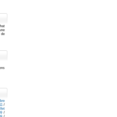
hat
'une
m de
éens
bre
11
/
illet
09
/
09
/