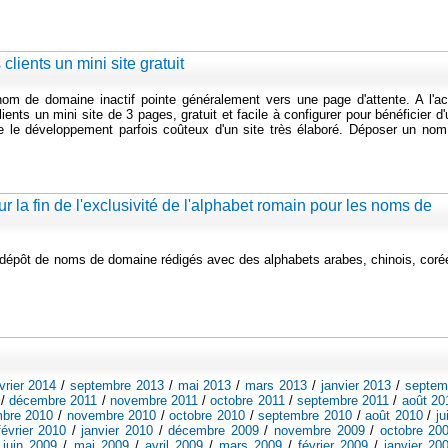
clients un mini site gratuit
de domaine inactif pointe généralement vers une page d'attente. A l'ac
nts un mini site de 3 pages, gratuit et facile à configurer pour bénéficier d
dre le développement parfois coûteux d'un site très élaboré. Déposer un no
ur la fin de l'exclusivité de l'alphabet romain pour les noms de
e dépôt de noms de domaine rédigés avec des alphabets arabes, chinois, cor
vrier 2014
/
septembre 2013
/
mai 2013
/
mars 2013
/
janvier 2013
/
septem
/
décembre 2011
/
novembre 2011
/
octobre 2011
/
septembre 2011
/
août 20
bre 2010
/
novembre 2010
/
octobre 2010
/
septembre 2010
/
août 2010
/
ju
février 2010
/
janvier 2010
/
décembre 2009
/
novembre 2009
/
octobre 20
/
juin 2009
/
mai 2009
/
avril 2009
/
mars 2009
/
février 2009
/
janvier 20