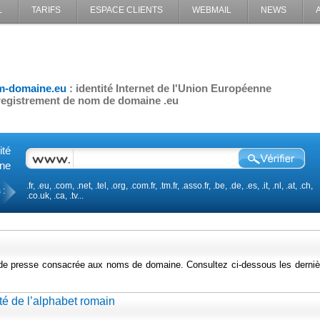
L
TARIFS
ESPACE CLIENTS
WEBMAIL
NEWS
T
m-domaine.eu
: identité Internet de l'Union Européenne
egistrement de nom de domaine .eu
ité
ine
.fr, .eu, .com, .net, .tel, .org, .com.fr, .tm.fr, .asso.fr, .be, .de, .es, .it, .nl, .at, .ch,
 :
.co.uk, .ca, .tv...
 de presse consacrée aux noms de domaine. Consultez ci-dessous les derniè
ité de l’alphabet romain