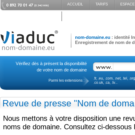
ACCUEIL
TARIFS
ESPACE
CONTACT
nom-domaine.eu
: identité 
Enregistrement de nom de d
Vérifiez dès à présent la disponibilité
de votre nom de domaine
.fr, .eu, .com, .net, .tel, .org
Parmi les extensions :
.co.uk, .ca, .tv...
Revue de presse "Nom de doma
Nous mettons à votre disposition une re
noms de domaine. Consultez ci-dessous le